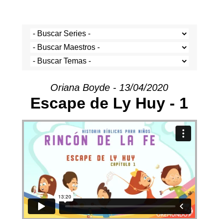
Oriana Boyde - 13/04/2020
Escape de Ly Huy - 1