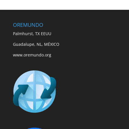
OREMUNDO
Palmhurst, TX EEUU
Guadalupe, NL, MÉXICO
www.oremundo.org