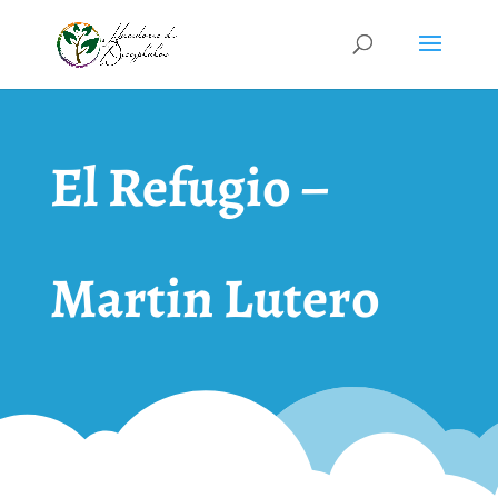
El Refugio –
Martin Lutero