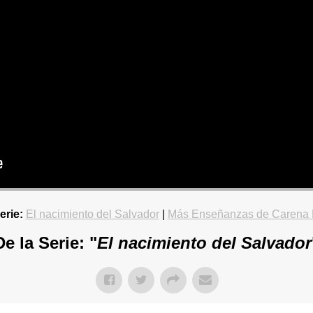
erie:
El nacimiento del Salvador
|
Más Enseñanzas de Carena
De la Serie: "
El nacimiento del Salvador