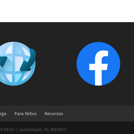
rgo
Para Niños
Recursos
TX EEUU | Guadalupe, NL MÉXICO